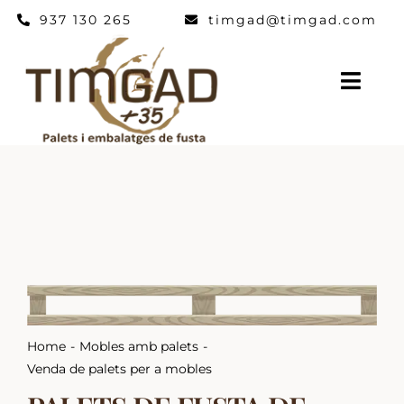
Skip
937 130 265
timgad@timgad.com
to
content
Togg
Navig
Inici
PALETS I EMBALATGES
ALTRES PRODUCTES
TIMGAD
NOTICIES
CONTACTE
Home
Mobles amb palets
Venda de palets per a mobles