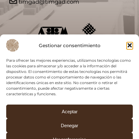
timgad@timgad.com
Gestionar consentimiento
Para ofrecer las mejores experiencias, utilizamos tecnologías como
las cookies para almacenar y/o acceder a la información del
dispositivo. El consentimiento de estas tecnologías nos permitirá
procesar datos como el comportamiento de navegación o las
identificaciones únicas en este sitio. No consentir o retirar el
consentimiento, puede afectar negativamente a ciertas
características y funciones.
Aceptar
Denegar
2026 © Timgad, S.A.
Avis legal
|
Política de privacitat
|
Informació sobre cookies
|