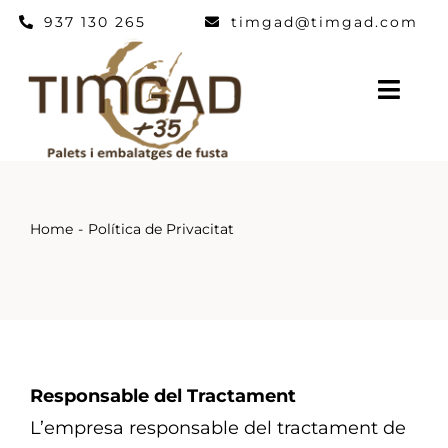
Skip
937 130 265
timgad@timgad.com
to
content
Togg
Navig
Inici
PALETS I EMBALATGES
Home
Política de Privacitat
ALTRES PRODUCTES
TIMGAD
NOTICIES
CONTACTE
Responsable del Tractament
L’empresa responsable del tractament de