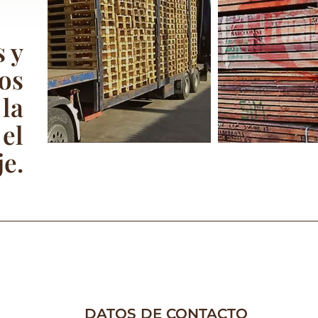
 y
ios
 la
 el
e.
DATOS DE CONTACTO