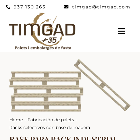
Saltar
937 130 265
timgad@timgad.com
al
contenido
Togg
Navig
HOME
PALETS Y EMBALAJES
OTROS PRODUCTOS
TIMGAD
NOTICIAS
CONTACTO
Home
Fabricación de palets
Racks selectivos con base de madera
BASE PARA RACK INDUSTRIAL