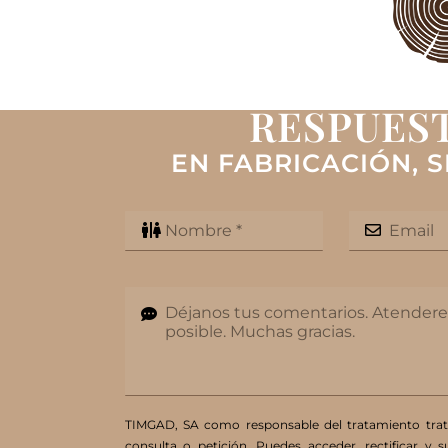
RESPUEST
EN FABRICACIÓN, S
TIMGAD, SA como responsable del tratamiento tratar
consulta o petición. Puedes acceder, rectificar y 