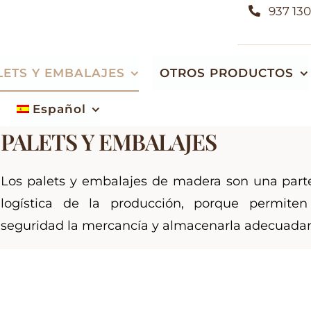
937 130
LETS Y EMBALAJES
OTROS PRODUCTOS
Español
Home
Palets y embalajes
Almacén de maderas autóctonas y
PALETS Y EMBALAJES
Fabricación de embalajes de madera
exóticas
Cajas de madera
Venta de listones de leña y sacos de serrín
Los palets y embalajes de madera son una parte
Jaulas de madera
logística de la producción, porque permiten
Especies de madera e información general
seguridad la mercancía y almacenarla adecuada
o
Bases de madera
Soportes y bancadas de madera
Módulos plegables