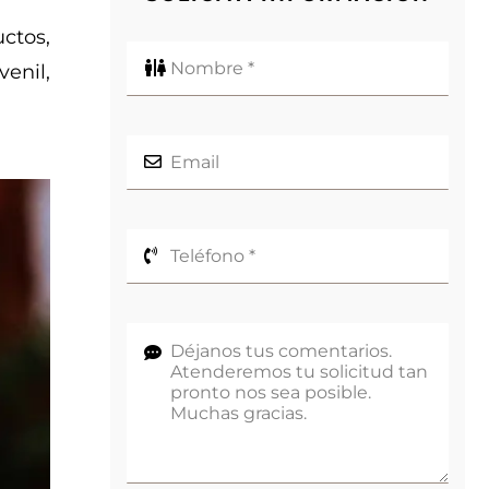
ctos,
enil,