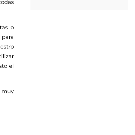
todas
tas o
 para
estro
ilizar
to el
y muy