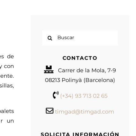
Buscar:
es de
CONTACTO
y con
Carrer de la Mola, 7-9
ente.
08213 Polinyà (Barcelona)
llas,
(+34) 93 713 02 65
alets
timgad@timgad.com
ar un
SOLICITA INFORMACIÓN