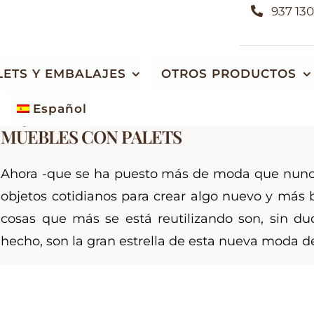
937 130
LETS Y EMBALAJES
OTROS PRODUCTOS
Home
Actualidad
Deja volar tu imaginación y crea increíble
Español
DEJA VOLAR TU IMAGINACIÓN Y CREA 
MUEBLES CON PALETS
Almacén de maderas autóctonas y
Fabricación de embalajes de madera
exóticas
Cajas de madera
Ahora -que se ha puesto más de moda que nunca- 
Venta de listones de leña y sacos de serrín
objetos cotidianos para crear algo nuevo y más b
Jaulas de madera
Especies de madera e información general
cosas que más se está reutilizando son, sin dud
o
Bases de madera
hecho, son la gran estrella de esta nueva moda del
Soportes y bancadas de madera
Módulos plegables