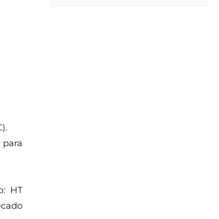
).
 para
.
o: HT
ecado