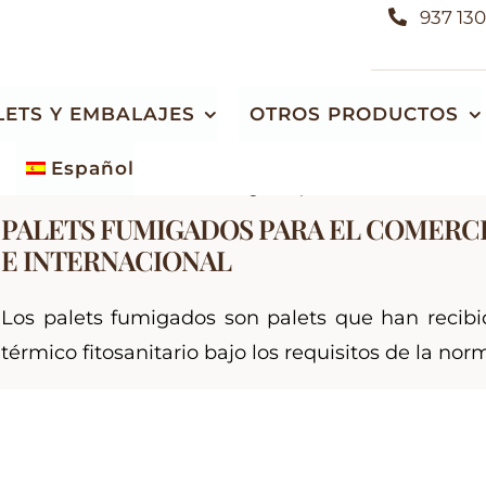
937 130
LETS Y EMBALAJES
OTROS PRODUCTOS
Español
Home
Actualidad
Palets fumigados para el comercio naciona
Almacén de maderas autóctonas y
Fabricación de embalajes de madera
PALETS FUMIGADOS PARA EL COMERC
exóticas
E INTERNACIONAL
Cajas de madera
Venta de listones de leña y sacos de serrín
Jaulas de madera
Los palets fumigados son palets que han recibi
Especies de madera e información general
o
Bases de madera
térmico fitosanitario bajo los requisitos de la no
Soportes y bancadas de madera
Módulos plegables