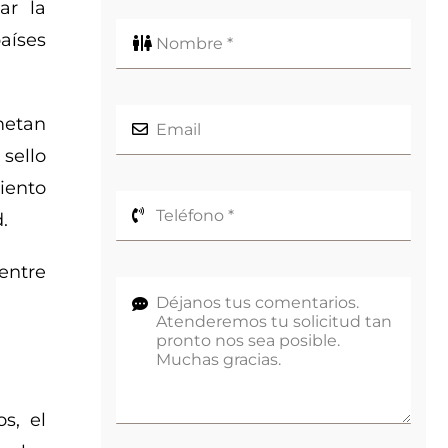
ar la
aíses
metan
 sello
iento
.
entre
s, el