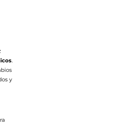
z
icos
.
mbios
dos y
ra