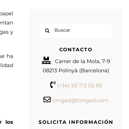
papel
sentan
Buscar:
gas y
CONTACTO
se ha
Carrer de la Mola, 7-9
lidad
08213 Polinyà (Barcelona)
(+34) 93 713 02 65
timgad@timgad.com
r los
SOLICITA INFORMACIÓN