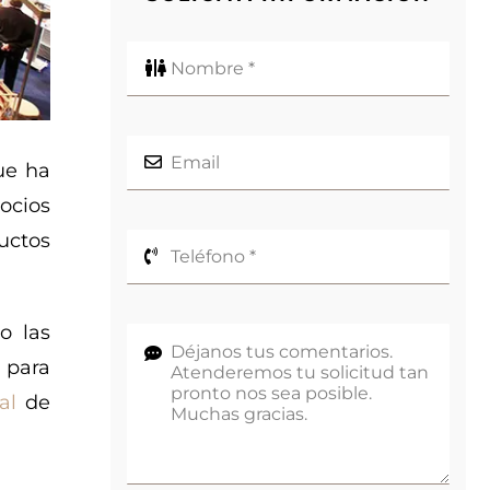
ue ha
ocios
uctos
o las
 para
al
de