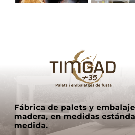
Fábrica de palets y embalaj
madera, en medidas estánda
medida.