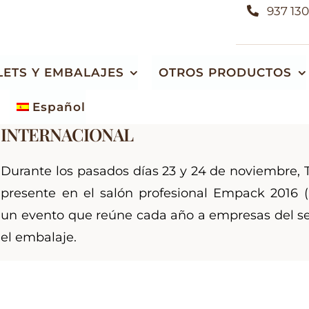
937 130
LETS Y EMBALAJES
OTROS PRODUCTOS
Home
Actualidad
Empack y las soluciones para el transporte
Español
EMPACK Y LAS SOLUCIONES PARA EL 
INTERNACIONAL
Almacén de maderas autóctonas y
Fabricación de embalajes de madera
exóticas
Cajas de madera
Durante los pasados días 23 y 24 de noviembre,
Venta de listones de leña y sacos de serrín
presente en el salón profesional Empack 2016 (
Jaulas de madera
Especies de madera e información general
un evento que reúne cada año a empresas del se
o
Bases de madera
el embalaje.
Soportes y bancadas de madera
Módulos plegables