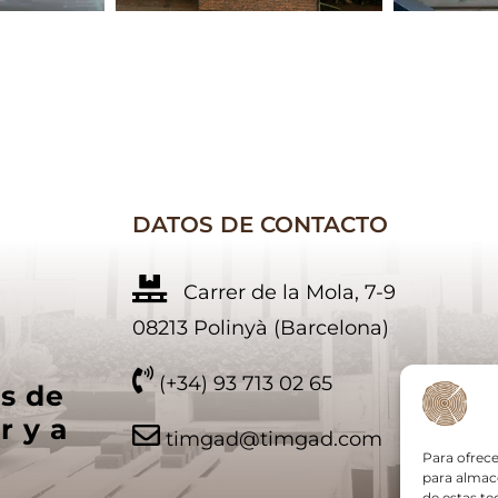
DATOS DE CONTACTO
Carrer de la Mola, 7-9
08213 Polinyà (Barcelona)
(+34) 93 713 02 65
es de
r y a
timgad@timgad.com
Para ofrece
para almace
de estas t